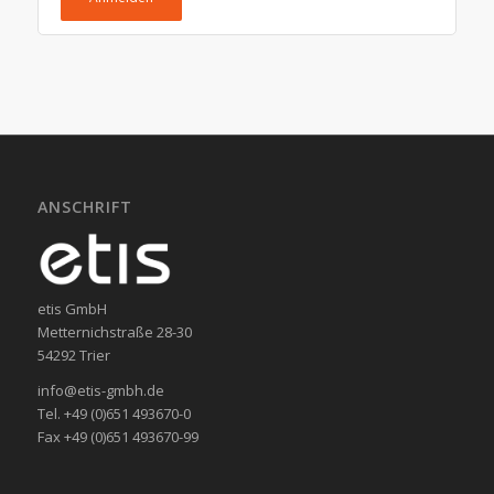
ANSCHRIFT
etis GmbH
Metternichstraße 28-30
54292 Trier
info@etis-gmbh.de
Tel. +49 (0)651 493670-0
Fax +49 (0)651 493670-99